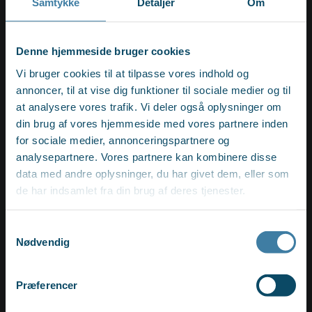
Faglig sparring
Samtykke
Detaljer
Om
Denne hjemmeside bruger cookies
I AS3 bliver du bliver en del af et stærkt fagligt netværk,
Vi bruger cookies til at tilpasse vores indhold og
hvor du altid har mulighed for at få sparring fra
annoncer, til at vise dig funktioner til sociale medier og til
professionelle og ambitiøse kolleger. Du bliver også en del
at analysere vores trafik. Vi deler også oplysninger om
af vores digitale læringsplatform, hvor vi løbende deler
din brug af vores hjemmeside med vores partnere inden
relevant viden.
for sociale medier, annonceringspartnere og
analysepartnere. Vores partnere kan kombinere disse
data med andre oplysninger, du har givet dem, eller som
de har indsamlet fra din brug af deres tjenester.
Vores vision
Samtykkevalg
Nødvendig
Speciale i transitioner
Præferencer
I AS3 arbejder vi for at være Nordens førende og