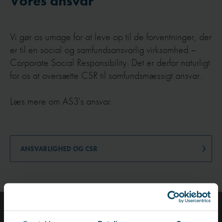
Vores ansvar
Vi gør os umage for at leve op til de forventninger, der
er til en social og samfundsansvarlig virksomhed –
Corporate Social Responsibility. Det er derfor naturligt
for os at oversætte CSR til samfundsmæssigt ansvar.
Læs mere om AS3's ansvar.
ANSVARLIGHED OG CSR