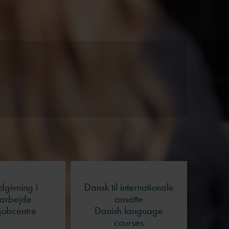
bmæssige
dgivning i
Dansk til internationale
arbejde
ansatte
jobcentre
Danish language
courses