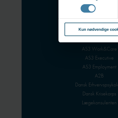
Vores bran
Kun nødvendige cook
AS3 Transition
AS3 Work&Care
AS3 Executive
AS3 Employment
A2B
Dansk Erhvervspsykol
Dansk Krisekorps
Lægekonsulenten