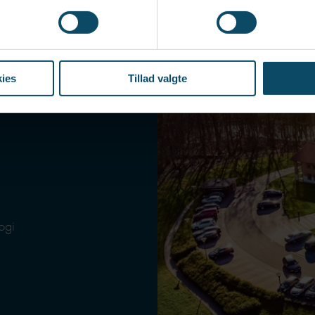
ds
ies
Tillad valgte
ogi