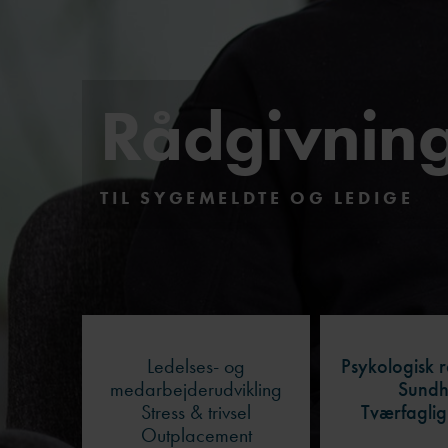
Støtte til 
forandring
Rådgivning
Rådgivning 
Rådgivnin
Dansk
TIL SYGEMELDTE OG LEDIGE
Ledelses- og
Psykologisk 
medarbejderudvikling
Sund
Stress & trivsel
Tværfaglig
Outplacement