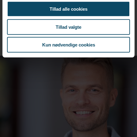
Du kan læse mere om vores rekrutteringsproces her.
Tillad alle cookies
Tillad valgte
SE VORES REKRUTTERINGSPROCES
Kun nødvendige cookies