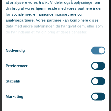
at analysere vores trafik. Vi deler også oplysninger om
din brug af vores hjemmeside med vores partnere inden
Studerende og elever
for sociale medier, annonceringspartnere og
analysepartnere. Vores partnere kan kombinere disse
Læs om hvordan det er at være studerende og elev i
data med andre oplysninger, du har givet dem, eller som
AS3.
de har indsamlet fra din brug af deres tjenester.
Samtykkevalg
STUDIEJOB, PRAKTIKPLADS OG ELEVPLADS
Nødvendig
Præferencer
Statistik
AS3's rekrutteringsproces
I AS3 lægger vi vægt på at kunne tilbyde alle
Marketing
ansøgere et professionelt rekrutteringsforløb.